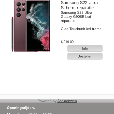
Samsung S22 Ultra
Scherm reparatie
Samsung S22 Ultra
Galaxy G908B Lcd
reparatie;
Glas-Touchunit-lcd-frame
...
€
219.00
Powered by
Jeeigenweb
script>
Openingstijden: