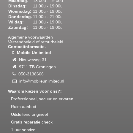
Maandag:
13:00u - 19:00u
Dinsdag:
11:00u - 19:00u
Woensdag:
11:00u - 19:00u
Donderdag:
11:00u - 21:00u
Smartphone & Tablet REPARATIE
Vrijdag:
11:00u - 19:00u
Acer repareren
Zaterdag:
11:00u - 19:00u
Alcatel repareren
Apple iPad & iPod repareren
Algemene voorwaarden
Apple iPhone repareren
Verzendbeleid of retourbeleid
Google Pixel repareren
Contactinformatie:
HTC repareren
Mobile Unlimited
Huawei repareren
LG repareren
Nieuweweg 31
Microsoft repareren
9711 TB Groningen
Motorola repareren
Nokia repareren
050-3138666
OnePlus repareren
info@mobileunlimited.nl
Samsung repareren
Samsung A05s 2024
Waarom kiezen voor ons?:
Samsung A13 2022
Samsung A13 5G 2022
Professioneel, secuur en ervaren
Samsung A14 4G 2023
Samsung A14 5G 2023
Ruim aanbod
Samsung A15 4G en 5G 2024
Uitsluitend origineel
Samsung A16 4G en 5G 2024
Samsung A17 4G en 5G 2025
Gratis reparatie check
Samsung A22 4G en 5G 2021
Samsung A23 5G 2022
1 uur service