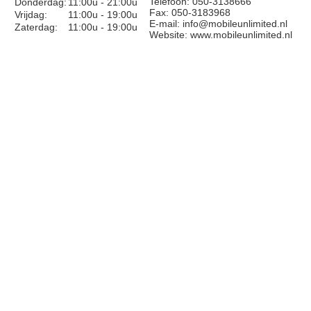
Telefoon: 050-3138666
Donderdag:
11:00u - 21:00u
Fax: 050-3183968
Vrijdag:
11:00u - 19:00u
E-mail:
info@mobileunlimited.nl
Zaterdag:
11:00u - 19:00u
Website:
www.mobileunlimited.nl