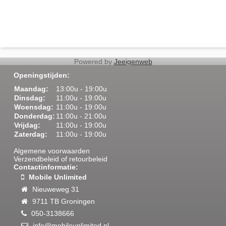
Powered by
Jeeigenweb
script>
Openingstijden:
Maandag:
13:00u - 19:00u
Dinsdag:
11:00u - 19:00u
Woensdag:
11:00u - 19:00u
Donderdag:
11:00u - 21:00u
Smartphone & Tablet REPARATIE
Vrijdag:
11:00u - 19:00u
Gebruikte toestellen
Zaterdag:
11:00u - 19:00u
Losse toestellen
Accessoires
Algemene voorwaarden
Abonnementen
Verzendbeleid of retourbeleid
Prepaid
Contactinformatie:
Internationaal bellen
Mobile Unlimited
Starterspakketten
Nieuweweg 31
9711 TB Groningen
050-3138666
mobileunlimited
Home
info@mobileunlimited.nl