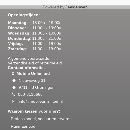
Powered by
Jeeigenweb
script>
Openingstijden:
Maandag:
13:00u - 19:00u
Dinsdag:
11:00u - 19:00u
Woensdag:
11:00u - 19:00u
Donderdag:
11:00u - 21:00u
Smartphone & Tablet REPARATIE
Vrijdag:
11:00u - 19:00u
Gebruikte toestellen
Zaterdag:
11:00u - 19:00u
Losse toestellen
Apple Accessoires
Algemene voorwaarden
Apple iMac
Verzendbeleid of retourbeleid
Apple iPad
Contactinformatie:
Apple iPhone
Mobile Unlimited
Apple Macbook Air - Pro
Huawei
Nieuweweg 31
Nokia
9711 TB Groningen
Oppo
Overig
050-3138666
Samsung
info@mobileunlimited.nl
Accessoires
Abonnementen
Waarom kiezen voor ons?:
Prepaid
Internationaal bellen
Professioneel, secuur en ervaren
Starterspakketten
Ruim aanbod