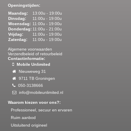
script>
Openingstijden:
Maandag:
13:00u - 19:00u
Dinsdag:
11:00u - 19:00u
Woensdag:
11:00u - 19:00u
Donderdag:
11:00u - 21:00u
Smartphone & Tablet REPARATIE
Vrijdag:
11:00u - 19:00u
Gebruikte toestellen
Zaterdag:
11:00u - 19:00u
Losse toestellen
Accessoires
Algemene voorwaarden
Abonnementen
Verzendbeleid of retourbeleid
Prepaid
Contactinformatie:
Internationaal bellen
Mobile Unlimited
Starterspakketten
Nieuweweg 31
9711 TB Groningen
050-3138666
mobileunlimited
Home
info@mobileunlimited.nl
Gastenboek
Reparaties
Waarom kiezen voor ons?:
Unlocken
Nieuwsbrief
Professioneel, secuur en ervaren
Klant account
Ruim aanbod
Contact
Partners
Uitsluitend origineel