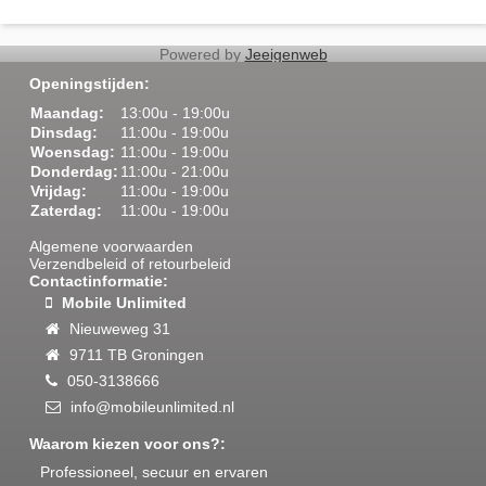
Powered by
Jeeigenweb
script>
Openingstijden:
Maandag:
13:00u - 19:00u
Dinsdag:
11:00u - 19:00u
Woensdag:
11:00u - 19:00u
Donderdag:
11:00u - 21:00u
Smartphone & Tablet REPARATIE
Vrijdag:
11:00u - 19:00u
Gebruikte toestellen
Zaterdag:
11:00u - 19:00u
Losse toestellen
Apple Accessoires
Algemene voorwaarden
Apple iMac
Verzendbeleid of retourbeleid
Apple iPad
Contactinformatie:
Apple iPhone
Mobile Unlimited
Apple Macbook Air - Pro
Huawei
Nieuweweg 31
Nokia
9711 TB Groningen
Oppo
Overig
050-3138666
Samsung
info@mobileunlimited.nl
Accessoires
Abonnementen
Waarom kiezen voor ons?:
Prepaid
Internationaal bellen
Professioneel, secuur en ervaren
Starterspakketten