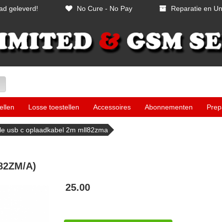
ad geleverd!
No Cure - No Pay
Reparatie en Un
ellen
Losse toestellen
Accessoires
Abonnementen
Prep
le usb c oplaadkabel 2m mll82zma
82ZM/A)
25.00