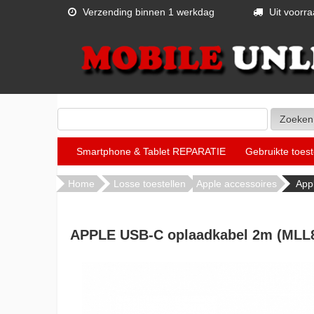
Verzending binnen 1 werkdag
Uit voorra
Smartphone & Tablet REPARATIE
Gebruikte toest
Home
Losse toestellen
Apple accessoires
App
APPLE USB-C oplaadkabel 2m (MLL